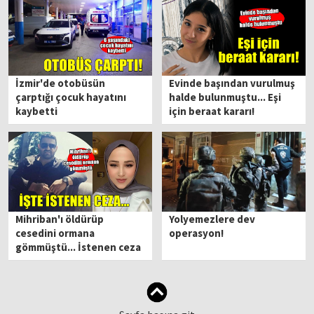
İzmir'de otobüsün
Evinde başından vurulmuş
çarptığı çocuk hayatını
halde bulunmuştu... Eşi
kaybetti
için beraat kararı!
Mihriban'ı öldürüp
Yolyemezlere dev
cesedini ormana
operasyon!
gömmüştü... İstenen ceza
belli oldu!