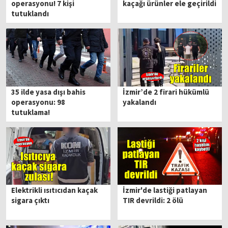
operasyonu! 7 kişi
kaçağı ürünler ele geçirildi
tutuklandı
35 ilde yasa dışı bahis
İzmir’de 2 firari hükümlü
operasyonu: 98
yakalandı
tutuklama!
Elektrikli ısıtıcıdan kaçak
İzmir'de lastiği patlayan
sigara çıktı
TIR devrildi: 2 ölü