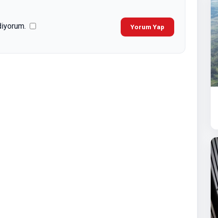
diyorum.
Yorum Yap