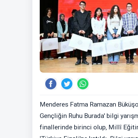
Menderes Fatma Ramazan Büküşoğl
Gençliğin Ruhu Burada' bilgi yarış
finallerinde birinci olup, Millî Eği