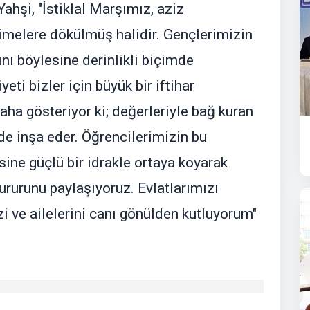
ahşi, "İstiklal Marşımız, aziz
elimelere dökülmüş halidir. Gençlerimizin
nı böylesine derinlikli biçimde
ti bizler için büyük bir iftihar
daha gösteriyor ki; değerleriyle bağ kuran
lde inşa eder. Öğrencilerimizin bu
ine güçlü bir idrakle ortaya koyarak
ururunu paylaşıyoruz. Evlatlarımızı
i ve ailelerini canı gönülden kutluyorum"