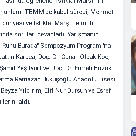
rışmasında öğrenciler İstiklal Marşı'nın
ların anlamı TBMM'de kabul süreci, Mehmet
r dünyası ve İstiklal Marşı ile milli
rında soruları cevapladı. Yarışmanın
ğin Ruhu Burada" Sempozyum Programı'na
laattin Karaca, Doç. Dr. Canan Olpak Koç,
 Şamil Yeşilyurt ve Doç. Dr. Emrah Bozok
Fatma Ramazan Büküşoğlu Anadolu Lisesi
Beyza Yıldırım, Elif Nur Dursun ve Eşref
lerini aldı.