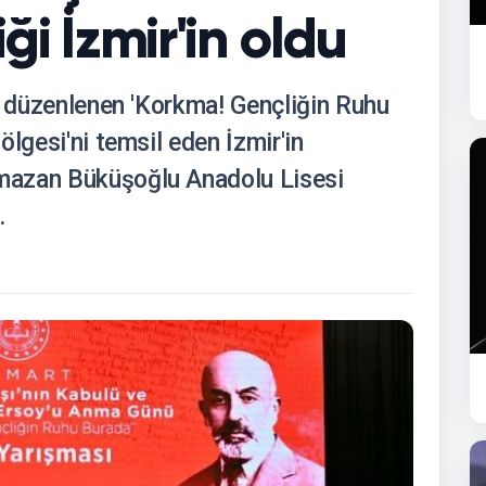
iği İzmir'in oldu
n düzenlenen 'Korkma! Gençliğin Ruhu
lgesi'ni temsil eden İzmir'in
mazan Büküşoğlu Anadolu Lisesi
.