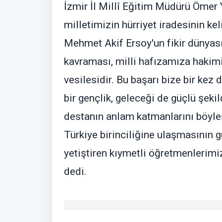
İzmir İl Millî Eğitim Müdürü Ömer Y
milletimizin hürriyet iradesinin k
Mehmet Akif Ersoy'un fikir dünyası
kavraması, milli hafızamıza hakimiye
vesilesidir. Bu başarı bize bir kez 
bir gençlik, geleceği de güçlü şeki
destanın anlam katmanlarını böyles
Türkiye birinciliğine ulaşmasının g
yetiştiren kıymetli öğretmenlerimiz
dedi.