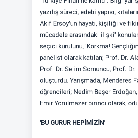
'Türkiye Finali'ne katıldı. Bilgi ya
yazılış süreci, edebi yapısı, kıta
Akif Ersoy'un hayatı, kişiliği ve fiki
mücadele arasındaki ilişki" konula
seçici kurulunu, 'Korkma! Gençli
panelist olarak katılan; Prof. Dr. A
Prof. Dr. Selim Somuncu, Prof. Dr.
oluşturdu. Yarışmada, Menderes 
öğrencileri; Nedim Başer Erdoğan, 
Emir Yorulmazer birinci olarak, ödül
'BU GURUR HEPİMİZİN'