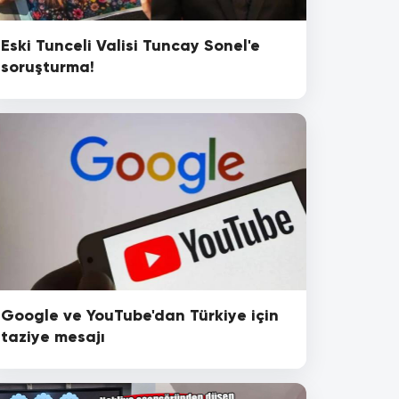
Eski Tunceli Valisi Tuncay Sonel'e
soruşturma!
Google ve YouTube'dan Türkiye için
taziye mesajı