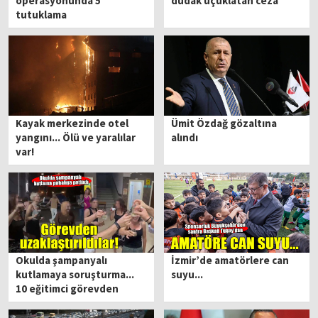
operasyonunda 5
dudak uçuklatan ceza
tutuklama
Kayak merkezinde otel
Ümit Özdağ gözaltına
yangını... Ölü ve yaralılar
alındı
var!
Okulda şampanyalı
İzmir’de amatörlere can
kutlamaya soruşturma...
suyu...
10 eğitimci görevden
uzaklaştırıldı!