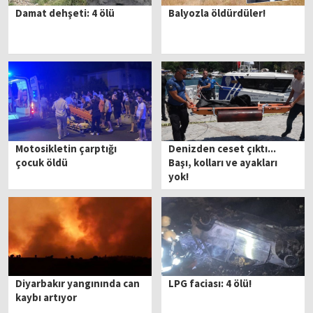
Damat dehşeti: 4 ölü
Balyozla öldürdüler!
Motosikletin çarptığı
Denizden ceset çıktı...
çocuk öldü
Başı, kolları ve ayakları
yok!
Diyarbakır yangınında can
LPG faciası: 4 ölü!
kaybı artıyor