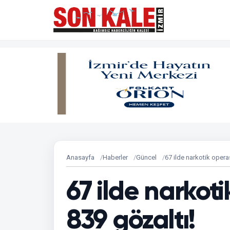
Anasayfa
Haberler
Güncel
67 ilde narkotik opera
67 ilde narkot
839 gözaltı!