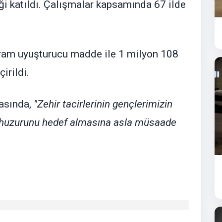
ği katıldı. Çalışmalar kapsamında 67 ilde
gram uyuşturucu madde ile 1 milyon 108
irildi.
asında,
"Zehir tacirlerinin gençlerimizin
n huzurunu hedef almasına asla müsaade