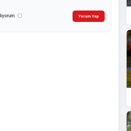
diyorum.
Yorum Yap