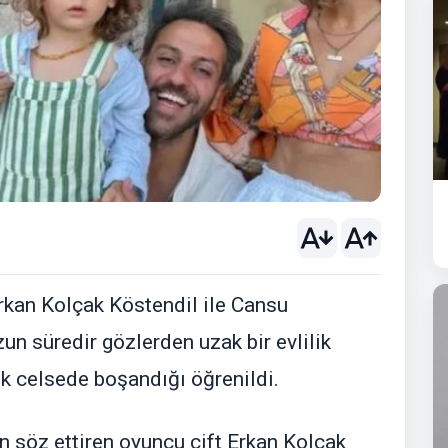
rkan Kolçak Köstendil ile Cansu
un süredir gözlerden uzak bir evlilik
ek celsede boşandığı öğrenildi.
n söz ettiren oyuncu çift Erkan Kolçak