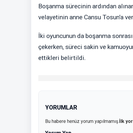
Boşanma sürecinin ardından alınan 
velayetinin anne Cansu Tosun’a veri
İki oyuncunun da boşanma sonrası
çekerken, süreci sakin ve kamuoyu
ettikleri belirtildi.
YORUMLAR
Bu habere henüz yorum yapılmamış.
İlk yo
Yorum Yap