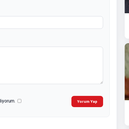
diyorum.
Yorum Yap