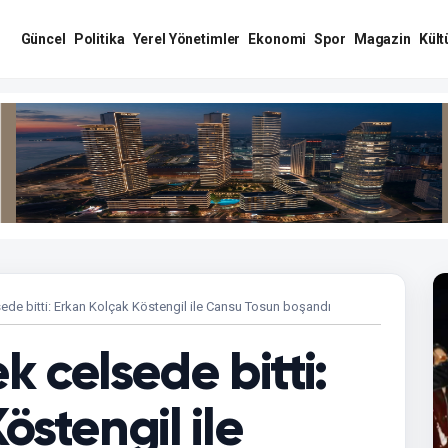
Güncel
Politika
Yerel Yönetimler
Ekonomi
Spor
Magazin
Kült
celsede bitti: Erkan Kolçak Köstengil ile Cansu Tosun boşandı
tek celsede bitti:
östengil ile