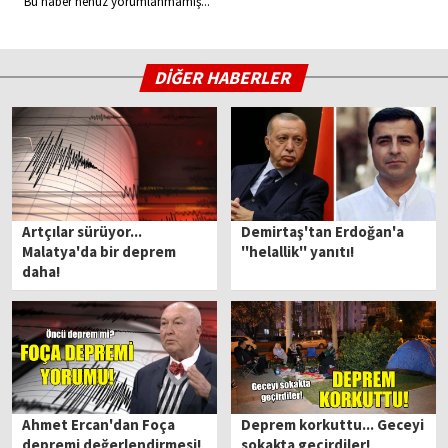
Bu haber henüz yorumlanmamış...
DİĞER HABERLER
Artçılar sürüyor...
Demirtaş'tan Erdoğan'a
Malatya'da bir deprem
''helallik'' yanıtı!
daha!
Ahmet Ercan'dan Foça
Deprem korkuttu... Geceyi
depremi değerlendirmesi!
sokakta geçirdiler!