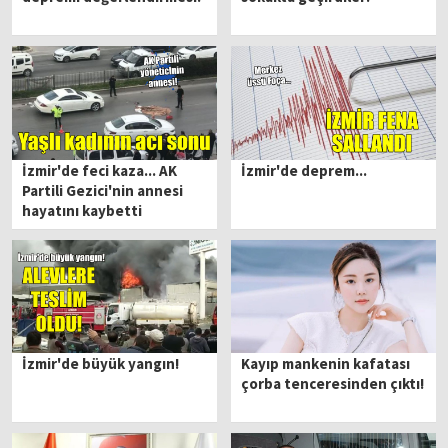
İzmir'de feci kaza... AK
İzmir'de deprem...
Partili Gezici'nin annesi
hayatını kaybetti
İzmir'de büyük yangın!
Kayıp mankenin kafatası
çorba tenceresinden çıktı!