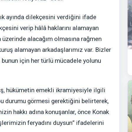
k ayında dilekçesini verdiğini ifade
kçesini verip hâlâ haklarını alamayan
in üzerinde alacağım olmasına rağmen
kuruş alamayan arkadaşlarımız var. Bizler
e bunun için her türlü mücadele yolunu
, hükümetin emekli ikramiyesiyle ilgili
bu durumu görmesi gerektiğini belirterek,
mizin hakkı adına konuşanlar, önce Konak
lerimizin feryadını duysun” ifadelerini