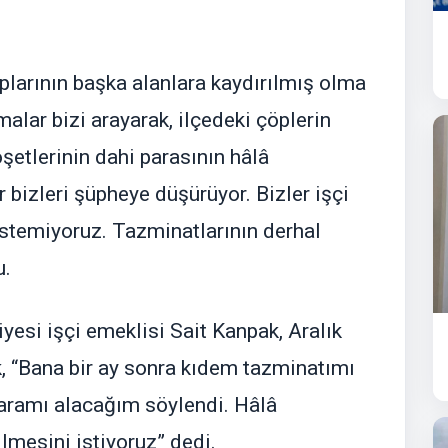
plarının başka alanlara kaydırılmış olma
malar bizi arayarak, ilçedeki çöplerin
şetlerinin dahi parasının hâlâ
 bizleri şüpheye düşürüyor. Bizler işçi
stemiyoruz. Tazminatlarının derhal
u.
yesi işçi emeklisi Sait Kanpak, Aralık
, “Bana bir ay sonra kıdem tazminatımı
paramı alacağım söylendi. Hâlâ
lmesini istiyoruz” dedi.