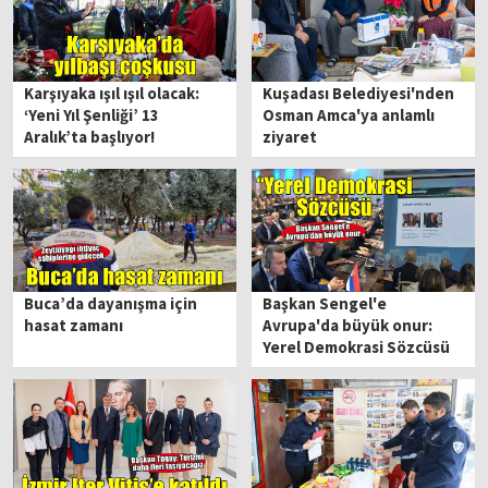
Karşıyaka ışıl ışıl olacak:
Kuşadası Belediyesi'nden
‘Yeni Yıl Şenliği’ 13
Osman Amca'ya anlamlı
Aralık’ta başlıyor!
ziyaret
Buca’da dayanışma için
Başkan Sengel'e
hasat zamanı
Avrupa'da büyük onur:
Yerel Demokrasi Sözcüsü
seçildi