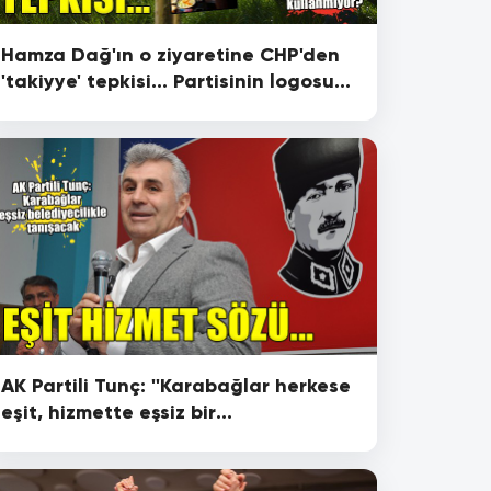
Hamza Dağ'ın o ziyaretine CHP'den
'takiyye' tepkisi... Partisinin logosunu
niye kullanmıyor?
AK Partili Tunç: ''Karabağlar herkese
eşit, hizmette eşsiz bir
belediyecilikle tanışacak''