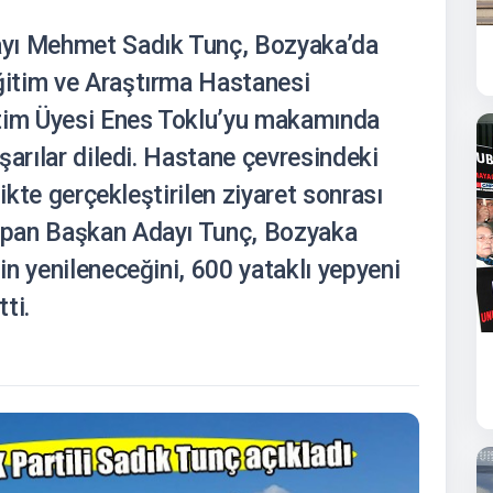
ayı Mehmet Sadık Tunç, Bozyaka’da
itim ve Araştırma Hastanesi
etim Üyesi Enes Toklu’yu makamında
şarılar diledi. Hastane çevresindeki
likte gerçekleştirilen ziyaret sonrası
apan Başkan Adayı Tunç, Bozyaka
n yenileneceğini, 600 yataklı yepyeni
ti.