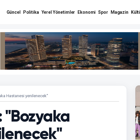
Güncel
Politika
Yerel Yönetimler
Ekonomi
Spor
Magazin
Kült
yaka Hastanesi yenilenecek''
: ''Bozyaka
lenecek''