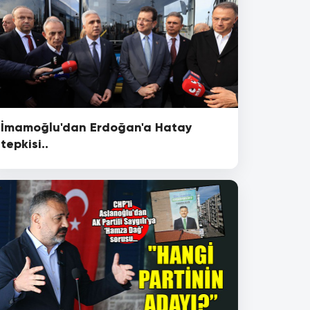
İmamoğlu'dan Erdoğan'a Hatay
tepkisi..