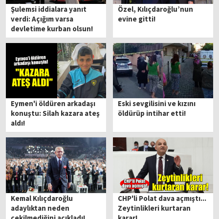
Şulemsi iddialara yanıt
Özel, Kılıçdaroğlu’nun
verdi: Açığım varsa
evine gitti!
devletime kurban olsun!
Eymen'i öldüren arkadaşı
Eski sevgilisini ve kızını
konuştu: Silah kazara ateş
öldürüp intihar etti!
aldı!
Kemal Kılıçdaroğlu
CHP'li Polat dava açmıştı...
adaylıktan neden
Zeytinlikleri kurtaran
çekilmediğini açıkladı!
karar!