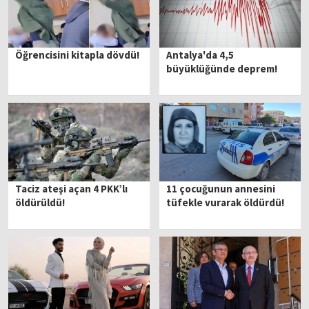
Öğrencisini kitapla dövdü!
Antalya'da 4,5
büyüklüğünde deprem!
Taciz ateşi açan 4 PKK’lı
11 çocuğunun annesini
öldürüldü!
tüfekle vurarak öldürdü!