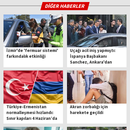
DİĞER HABERLER
İzmir'de 'fermuar sistemi'
Uçağı acil iniş yapmıştı:
farkındalık etkinliği
İspanya Başbakanı
Sanchez, Ankara'dan
ayrıldı
Türkiye-Ermenistan
Akran zorbalığı için
normalleşmesi hızlandı:
harekete geçildi
Sınır kapıları 4 Haziran’da
açılabilir