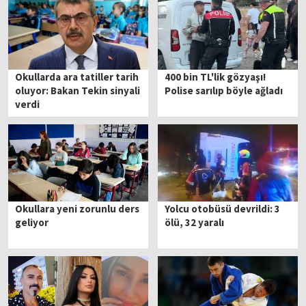
Okullarda ara tatiller tarih
400 bin TL'lik gözyaşı!
oluyor: Bakan Tekin sinyali
Polise sarılıp böyle ağladı
verdi
Okullara yeni zorunlu ders
Yolcu otobüsü devrildi: 3
geliyor
ölü, 32 yaralı