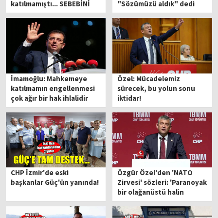
katılmamıştı... SEBEBİNİ
"Sözümüzü aldık" dedi
AÇIKLADI!
İmamoğlu: Mahkemeye
Özel: Mücadelemiz
katılmamın engellenmesi
sürecek, bu yolun sonu
çok ağır bir hak ihlalidir
iktidar!
CHP İzmir'de eski
Özgür Özel'den 'NATO
başkanlar Güç'ün yanında!
Zirvesi' sözleri: 'Paranoyak
bir olağanüstü halin
içindeyiz'