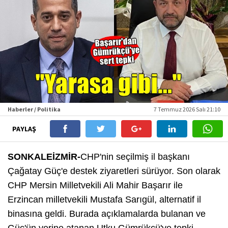
Haberler / Politika
7 Temmuz 2026 Salı 21:10
PAYLAŞ
SONKALEİZMİR-
CHP'nin seçilmiş il başkanı
Çağatay Güç'e destek ziyaretleri sürüyor. Son olarak
CHP Mersin Milletvekili Ali Mahir Başarır ile
Erzincan milletvekili Mustafa Sarıgül, alternatif il
binasına geldi. Burada açıklamalarda bulanan ve
Güç'ün yerine atanan Utku Gümrükçü'ye tepki