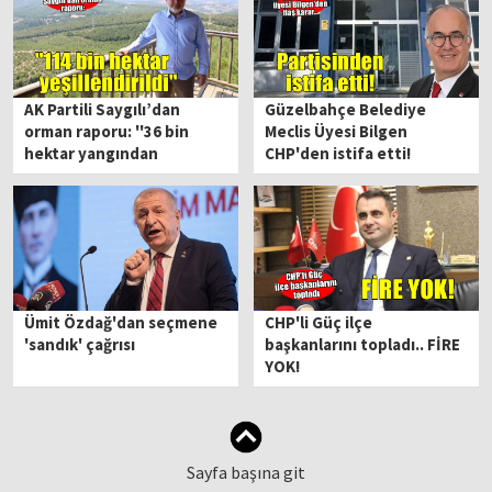
AK Partili Saygılı’dan
Güzelbahçe Belediye
orman raporu: ''36 bin
Meclis Üyesi Bilgen
hektar yangından
CHP'den istifa etti!
etkilendi, 114 bin hektar
yeşillendirildi''
Ümit Özdağ'dan seçmene
CHP'li Güç ilçe
'sandık' çağrısı
başkanlarını topladı.. FİRE
YOK!
Sayfa başına git