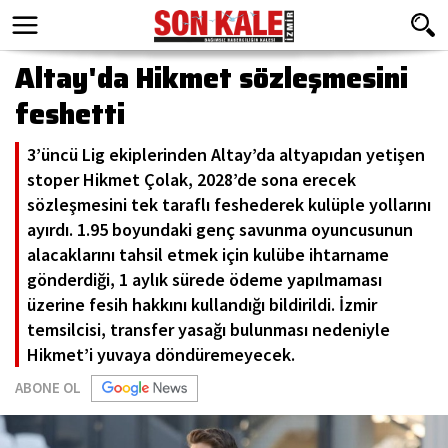
Altay'da Hikmet sözleşmesini
feshetti
3’üncü Lig ekiplerinden Altay’da altyapıdan yetişen
stoper Hikmet Çolak, 2028’de sona erecek
sözleşmesini tek taraflı feshederek kulüple yollarını
ayırdı. 1.95 boyundaki genç savunma oyuncusunun
alacaklarını tahsil etmek için kulübe ihtarname
gönderdiği, 1 aylık sürede ödeme yapılmaması
üzerine fesih hakkını kullandığı bildirildi. İzmir
temsilcisi, transfer yasağı bulunması nedeniyle
Hikmet’i yuvaya döndüremeyecek.
ABONE OL