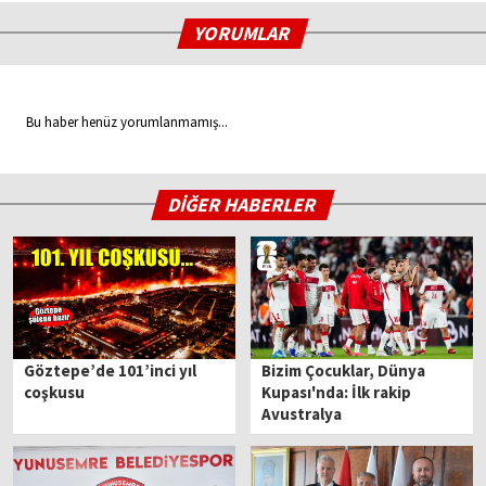
YORUMLAR
Bu haber henüz yorumlanmamış...
DİĞER HABERLER
Göztepe’de 101’inci yıl
Bizim Çocuklar, Dünya
coşkusu
Kupası'nda: İlk rakip
Avustralya