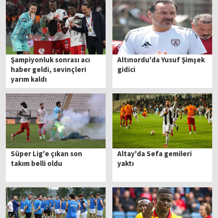
Şampiyonluk sonrası acı
Altınordu'da Yusuf Şimşek
haber geldi, sevinçleri
gidici
yarım kaldı
Süper Lig'e çıkan son
Altay'da Sefa gemileri
takım belli oldu
yaktı