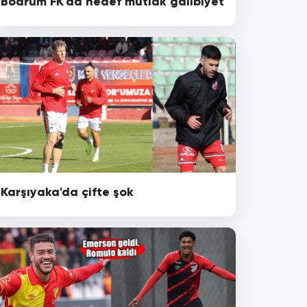
Bodrum FK'da hedef mutlak galibiyet
Karşıyaka'da çifte şok