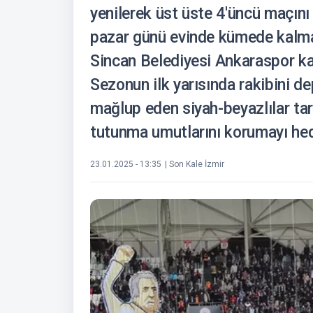
yenilerek üst üste 4'üncü maçın
pazar günü evinde kümede kalma
Sincan Belediyesi Ankaraspor kar
Sezonun ilk yarısında rakibini 
mağlup eden siyah-beyazlılar tar
tutunma umutlarını korumayı hed
23.01.2025 - 13:35
| Son Kale İzmir