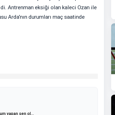
ldi. Antrenman eksiği olan kaleci Ozan ile
cusu Arda'nın durumları maç saatinde
rum yapan sen ol...