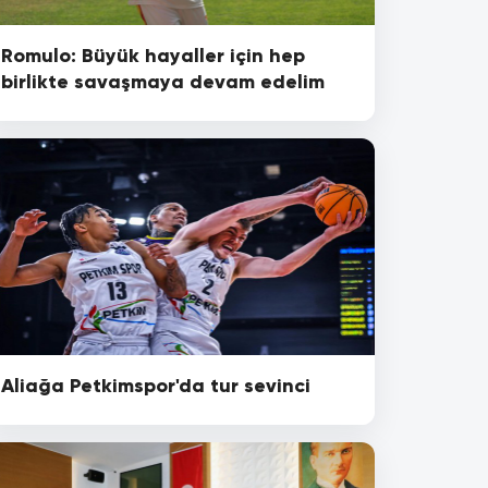
Romulo: Büyük hayaller için hep
birlikte savaşmaya devam edelim
Aliağa Petkimspor'da tur sevinci