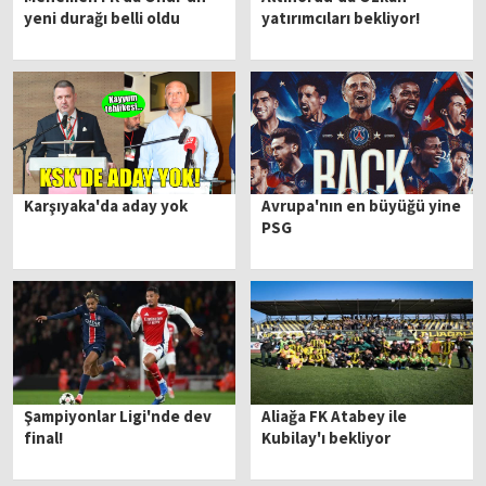
yeni durağı belli oldu
yatırımcıları bekliyor!
Karşıyaka'da aday yok
Avrupa'nın en büyüğü yine
PSG
Şampiyonlar Ligi'nde dev
Aliağa FK Atabey ile
final!
Kubilay'ı bekliyor