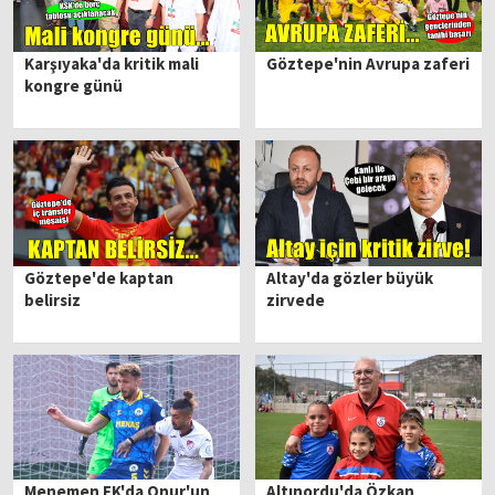
Karşıyaka'da kritik mali
Göztepe'nin Avrupa zaferi
kongre günü
Göztepe'de kaptan
Altay'da gözler büyük
belirsiz
zirvede
Menemen FK'da Onur'un
Altınordu'da Özkan