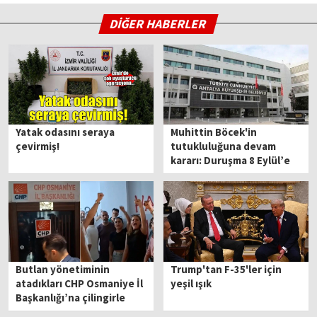
DİĞER HABERLER
Yatak odasını seraya
Muhittin Böcek'in
çevirmiş!
tutukluluğuna devam
kararı: Duruşma 8 Eylül’e
ertelendi
Butlan yönetiminin
Trump'tan F-35'ler için
atadıkları CHP Osmaniye İl
yeşil ışık
Başkanlığı’na çilingirle
girdi