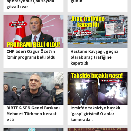
operasyonu: Çok sayıda
günü!
gözaltı var
CHP lideri Özgür Özel’in
Hastane Kavşağı, geçici
İzmir programı belli oldu
olarak araç trafiğine
kapatıldı
BİRTEK-SEN Genel Başkanı
İzmir'de taksiciye bıçaklı
Mehmet Türkmen beraat
'gasp' girişimi! O anlar
etti
kamerada..