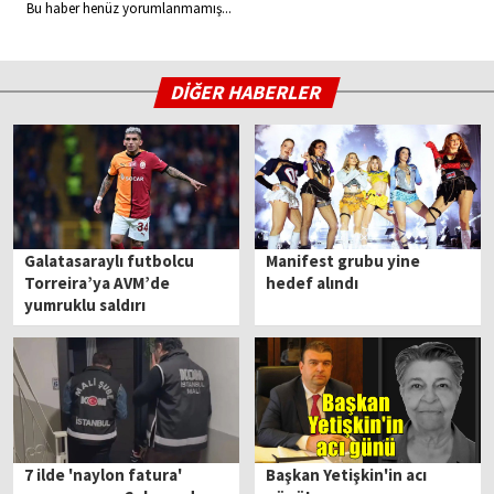
Bu haber henüz yorumlanmamış...
DİĞER HABERLER
Galatasaraylı futbolcu
Manifest grubu yine
Torreira’ya AVM’de
hedef alındı
yumruklu saldırı
7 ilde 'naylon fatura'
Başkan Yetişkin'in acı