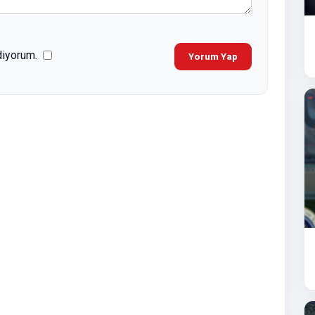
diyorum.
Yorum Yap