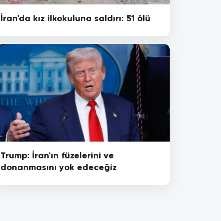
İran'da kız ilkokuluna saldırı: 51 ölü
Trump: İran'ın füzelerini ve
donanmasını yok edeceğiz