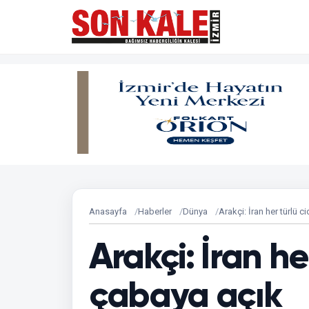
Anasayfa
Haberler
Dünya
Arakçi: İran her türlü c
Arakçi: İran he
çabaya açık