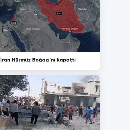
İran Hürmüz Boğazı'nı kapattı