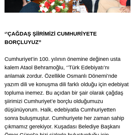
‘’ÇAĞDAŞ ŞİİRİMİZİ CUMHURİYETE
BORÇLUYUZ’’
Cumhuriyet’in 100. yılının önemine değinen usta
kalem Ataol Behramoğlu, ‘’Türk Edebiyatı’nı
anlamak zordur. Özellikle Osmanlı Dönemi’nde
yazım dili ve konuşma dili farklı olduğu için edebiyat
topluma inemez. Bu açıdan bir şair olarak çağdaş
şiirimizi Cumhuriyet’e borçlu olduğumuzu
düşünüyorum. Halk, edebiyatla Cumhuriyetten
sonra buluşmuştur. Cumhuriyete her zaman sahip
çıkmamız gerekiyor. Kuşadası Belediye Başkanı
Ömer Günel’e bizi sizlerle buluşturduğu için