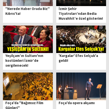
''Nerede Haber Orada Biz''
İzmir Şehir
Kıbrıs'ta!
Tiyatroları’ndan Bedia
Muvahhit’e özel gösterim!
Yeşilçam’ın Sultanı'nın
'Kargalar' Efes Selçuk'a
kostümleri İzmir’de
geldi!
sergilenecek!
Foça'da ''Bağımsız Film
Foça'da opera akşamı
Günleri''