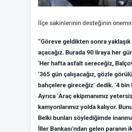
İlçe sakinlerinin desteğinin önemin
“Göreve geldikten sonra yaklaşık b
açacağız. Burada 90 liraya her gün
‘Her hafta asfalt sereceğiz, Balçov
‘365 gün çalışacağız, gözle görülür
bahçelere gireceğiz’ dedik. ‘4 bi
Ayrıca ‘Araç ekipmanımız yeters
kamyonlarımız yolda kalıyor. Bun
Belki bunları söylediğimde inanmay
İller Bankası’ndan gelen paranın i