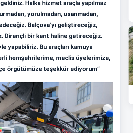
n geldiniz. Halka hizmet araçla yapılmaz
iç durmadan, yorulmadan, usanmadan,
ceğiz. Balçova’yı geliştireceğiz,
 Dirençli bir kent haline getireceğiz.
le yapabiliriz. Bu araçları kamuya
li hemşehrilerime, meclis üyelerimize,
ilçe örgütümüze teşekkür ediyorum”