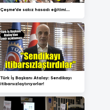
Çeşme’de sakız hasadı eğitimi...
Türk İş Başkanı Atalay: Sendikayı
itibarsızlaştırıyorlar!