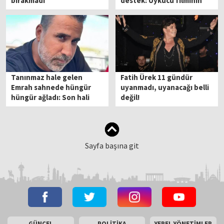
bırakmadı
destek: Uykucu filminin
galasından paylaştı
Tanınmaz hale gelen
Fatih Ürek 11 gündür
Emrah sahnede hüngür
uyanmadı, uyanacağı belli
hüngür ağladı: Son hali
değil!
şaşırttı
Sayfa başına git
GÜNCEL
POLİTİKA
YEREL YÖNETİMLER