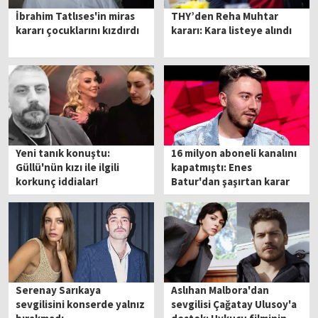
İbrahim Tatlıses'in miras
THY’den Reha Muhtar
kararı çocuklarını kızdırdı
kararı: Kara listeye alındı
Yeni tanık konuştu:
16 milyon aboneli kanalını
Güllü'nün kızı ile ilgili
kapatmıştı: Enes
korkunç iddialar!
Batur'dan şaşırtan karar
Serenay Sarıkaya
Aslıhan Malbora'dan
sevgilisini konserde yalnız
sevgilisi Çağatay Ulusoy'a