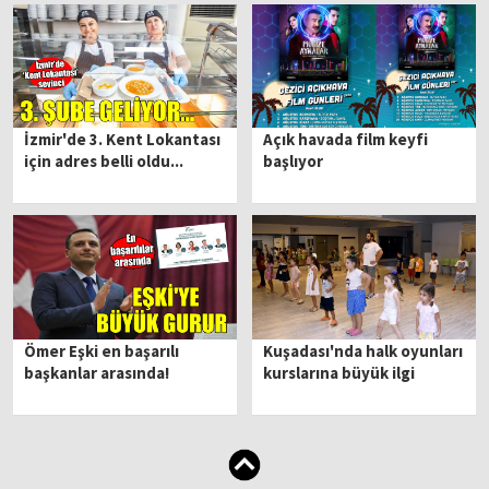
İzmir'de 3. Kent Lokantası
Açık havada film keyfi
için adres belli oldu...
başlıyor
Ömer Eşki en başarılı
Kuşadası'nda halk oyunları
başkanlar arasında!
kurslarına büyük ilgi