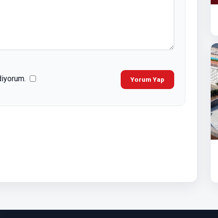
diyorum.
Yorum Yap