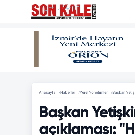
Anasayfa
Haberler
Yerel Yönetimler
Başkan Yetiş
Başkan Yetişk
açıklaması: "H