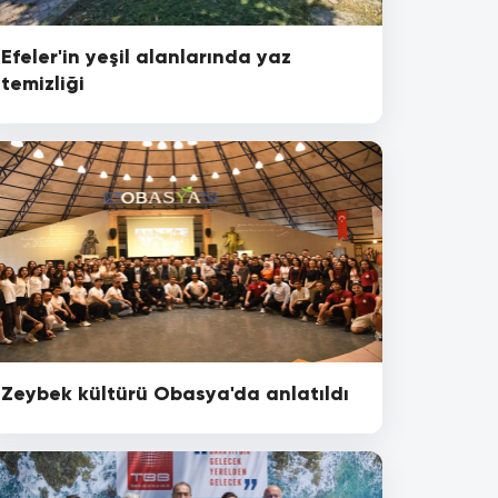
Efeler'in yeşil alanlarında yaz
temizliği
Zeybek kültürü Obasya'da anlatıldı