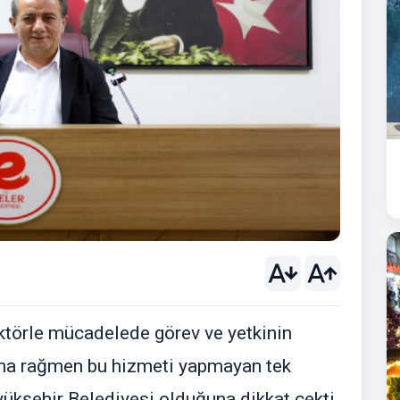
ektörle mücadelede görev ve yetkinin
ına rağmen bu hizmeti yapmayan tek
ükşehir Belediyesi olduğuna dikkat çekti.