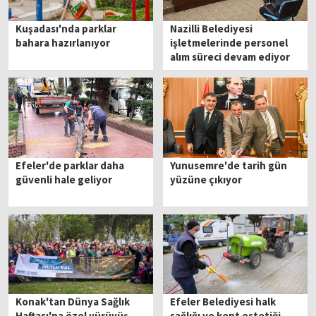
Kuşadası'nda parklar
Nazilli Belediyesi
bahara hazırlanıyor
işletmelerinde personel
alım süreci devam ediyor
Efeler'de parklar daha
Yunusemre'de tarih gün
güvenli hale geliyor
yüzüne çıkıyor
Konak'tan Dünya Sağlık
Efeler Belediyesi halk
Haftası'na özel yürüyüş
sağlığı ve kent estetiği