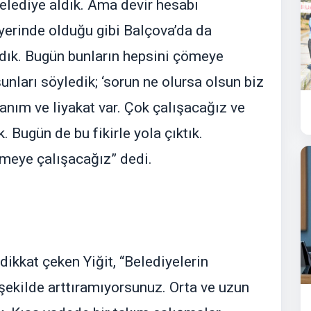
 belediye aldık. Ama devir hesabı
yerinde olduğu gibi Balçova’da da
ldık. Bugün bunların hepsini çömeye
nları söyledik; ‘sorun ne olursa olsun biz
anım ve liyakat var. Çok çalışacağız ve
 Bugün de bu fikirle yola çıktık.
zmeye çalışacağız” dedi.
ikkat çeken Yiğit, “Belediyelerin
r şekilde arttıramıyorsunuz. Orta ve uzun