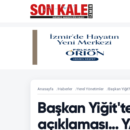
Anasayfa
Haberler
Yerel Yönetimler
Başkan Yiğit
Başkan Yiğit'te
açıklaması...