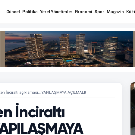
Güncel
Politika
Yerel Yönetimler
Ekonomi
Spor
Magazin
Kült
'ten İnciraltı açıklaması... YAPILAŞMAYA AÇILMALI!
n İnciraltı
 YAPILAŞMAYA