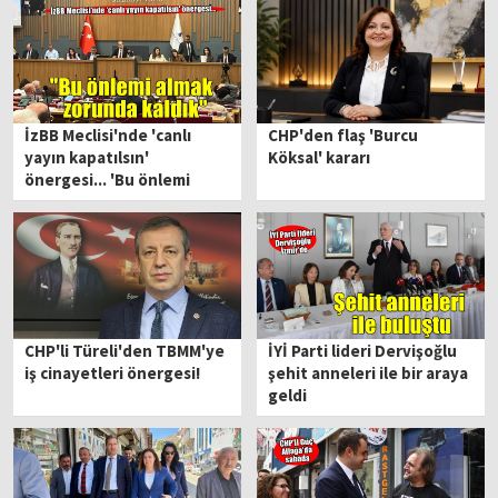
İzBB Meclisi'nde 'canlı
CHP'den flaş 'Burcu
yayın kapatılsın'
Köksal' kararı
önergesi... 'Bu önlemi
almak zorunda kaldık'
CHP'li Türeli'den TBMM'ye
İYİ Parti lideri Dervişoğlu
iş cinayetleri önergesi!
şehit anneleri ile bir araya
geldi