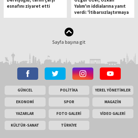
esnafını ziyaret etti
Yalım'ın iddialarına yanıt
verdi: 'İtibarsızlaştırmaya
yönelik bir iş var...'
Sayfa başına git
GÜNCEL
POLİTİKA
YEREL YÖNETİMLER
EKONOMİ
SPOR
MAGAZİN
YAZARLAR
FOTO GALERİ
VİDEO GALERİ
KÜLTÜR-SANAT
TÜRKİYE