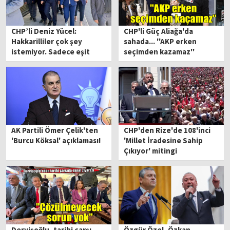
CHP’li Deniz Yücel:
CHP'li Güç Aliağa'da
Hakkarilliler çok şey
sahada... ''AKP erken
istemiyor. Sadece eşit
seçimden kazamaz''
yurttaşlık ve insanca
yaşam istiyorlar"
AK Partili Ömer Çelik'ten
CHP'den Rize'de 108'inci
'Burcu Köksal' açıklaması!
'Millet İradesine Sahip
Çıkıyor' mitingi
Dervişoğlu, tarihi çarşı
Özgür Özel, Özkan