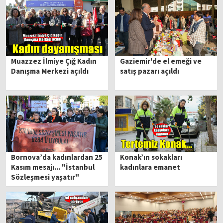
Muazzez İlmiye Çığ Kadın
Gaziemir'de el emeği ve
Danışma Merkezi açıldı
satış pazarı açıldı
Bornova’da kadınlardan 25
Konak’ın sokakları
Kasım mesajı... "İstanbul
kadınlara emanet
Sözleşmesi yaşatır"