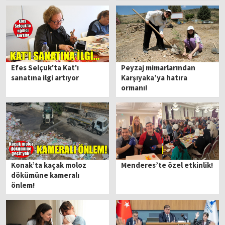
Efes Selçuk'ta Kat'ı
Peyzaj mimarlarından
sanatına ilgi artıyor
Karşıyaka’ya hatıra
ormanı!
Konak’ta kaçak moloz
Menderes’te özel etkinlik!
dökümüne kameralı
önlem!