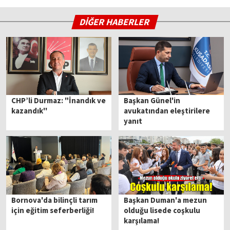
DİĞER HABERLER
CHP’li Durmaz: "İnandık ve
Başkan Günel'in
kazandık''
avukatından eleştirilere
yanıt
Bornova'da bilinçli tarım
Başkan Duman'a mezun
için eğitim seferberliği!
olduğu lisede coşkulu
karşılama!