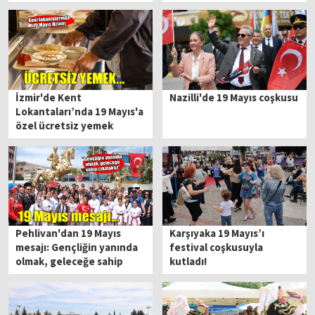
İzmir'de Kent
Nazilli'de 19 Mayıs coşkusu
Lokantaları’nda 19 Mayıs'a
özel ücretsiz yemek
Pehlivan'dan 19 Mayıs
Karşıyaka 19 Mayıs’ı
mesajı: Gençliğin yanında
festival coşkusuyla
olmak, geleceğe sahip
kutladı!
çıkmaktır