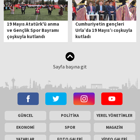
19 Mayıs Atatürk'ü anma
Cumhuriyetin gençleri
ve Gençlik Spor Bayramı
Urla’da 19 Mayıs’ı coşkuyla
çoşkuyla kutlandı
kutladı
Sayfa başına git
GÜNCEL
POLİTİKA
YEREL YÖNETİMLER
EKONOMİ
SPOR
MAGAZİN
YAZARLAR
FOTO GALERİ
VİDEO GALERİ