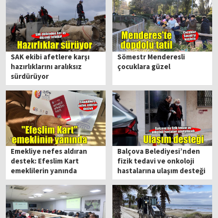
SAK ekibi afetlere karşı
Sömestr Menderesli
hazırlıklarını aralıksız
çocuklara güzel
sürdürüyor
Emekliye nefes aldıran
Balçova Belediyesi’nden
destek: Efeslim Kart
fizik tedavi ve onkoloji
emeklilerin yanında
hastalarına ulaşım desteği