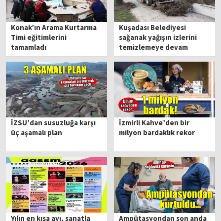
Konak’ın Arama Kurtarma
Kuşadası Belediyesi
Timi eğitimlerini
sağanak yağışın izlerini
tamamladı
temizlemeye devam
ediyor
İZSU’dan susuzluğa karşı
İzmirli Kahve’den bir
üç aşamalı plan
milyon bardaklık rekor
Yılın en kısa ayı, sanatla
Ampütasyondan son anda