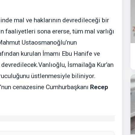
inde mal ve haklarının devredileceği bir
ın faaliyetleri sona ererse, tüm mal varlığı
i Mahmut Ustaosmanoğlu’nun
afından kurulan İmamı Ebu Hanife ve
devredilecek.Vanlıoğlu, İsmailağa Kur’an
ruculuğunu üstlenmesiyle biliniyor.
lu’nun cenazesine Cumhurbaşkanı
Recep