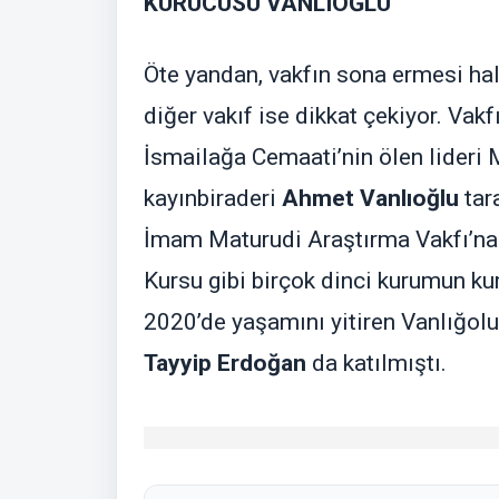
KURUCUSU VANLIOĞLU
Öte yandan, vakfın sona ermesi hal
diğer vakıf ise dikkat çekiyor. Vakf
İsmailağa Cemaati’nin ölen lider
kayınbiraderi
Ahmet Vanlıoğlu
tar
İmam Maturudi Araştırma Vakfı’na 
Kursu gibi birçok dinci kurumun ku
2020’de yaşamını yitiren Vanlığo
Tayyip Erdoğan
da katılmıştı.