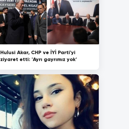
Hulusi Akar, CHP ve İYİ Parti'yi
ziyaret etti: 'Ayrı gayrımız yok'