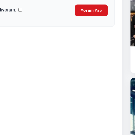
diyorum.
Yorum Yap