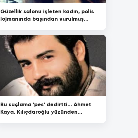
Güzellik salonu işleten kadın, polis
lojmanında başından vurulmuş
halde ölü bulundu
Bu suçlama 'pes' dedirtti... Ahmet
Kaya, Kılıçdaroğlu yüzünden
Türkiye'den gitmiş!