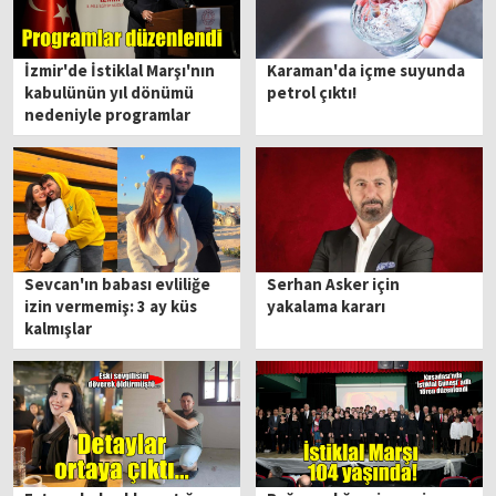
İzmir'de İstiklal Marşı'nın
Karaman'da içme suyunda
kabulünün yıl dönümü
petrol çıktı!
nedeniyle programlar
düzenlendi
Sevcan'ın babası evliliğe
Serhan Asker için
izin vermemiş: 3 ay küs
yakalama kararı
kalmışlar