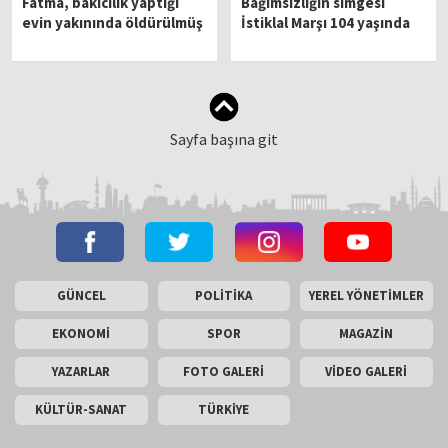
Fatma, bakıcılık yaptığı
Bağımsızlığın simgesi
evin yakınında öldürülmüş
İstiklal Marşı 104 yaşında
Sayfa başına git
GÜNCEL
POLİTİKA
YEREL YÖNETİMLER
EKONOMİ
SPOR
MAGAZİN
YAZARLAR
FOTO GALERİ
VİDEO GALERİ
KÜLTÜR-SANAT
TÜRKİYE