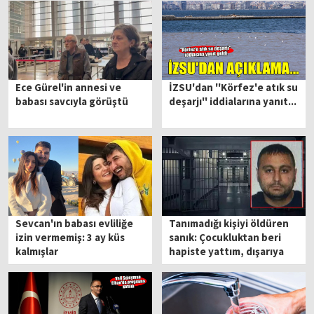
Ece Gürel'in annesi ve
İZSU'dan ''Körfez'e atık su
babası savcıyla görüştü
deşarjı'' iddialarına yanıt...
Sevcan'ın babası evliliğe
Tanımadığı kişiyi öldüren
izin vermemiş: 3 ay küs
sanık: Çocukluktan beri
kalmışlar
hapiste yattım, dışarıya
alışamadım