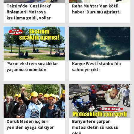
Taksim'de 'Gezi Parkı'
Reha Muhtar’dan kötü
önlemleri! Metroya
haber: Durumu ağırlaştı
kısıtlama geldi, yollar
trafiğe kapatıldı…
'Yazın ekstrem sıcaklıklar
Kanye West İstanbul'da
yaşanması mümkün'
sahneye çıktı
Doruk Maden işçileri
Bariyerlere çarpan
yeniden ayağa kalkıyor
motosikletin sürücüsü
öldü