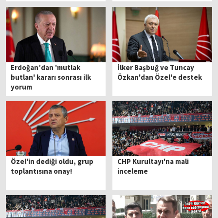
kararını vermeli'
kalacağı sürece gidiyor'
Erdoğan’dan 'mutlak
İlker Başbuğ ve Tuncay
butlan' kararı sonrası ilk
Özkan'dan Özel'e destek
yorum
Özel'in dediği oldu, grup
CHP Kurultayı'na mali
toplantısına onay!
inceleme