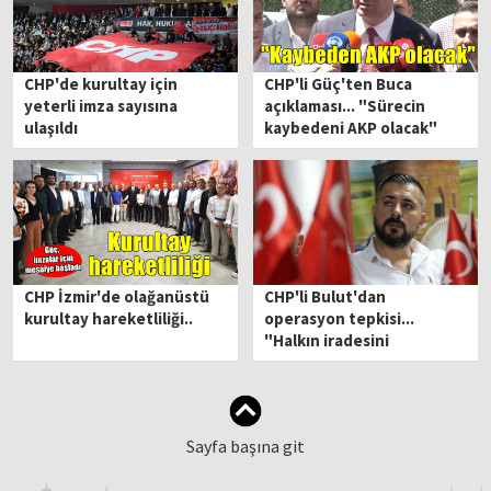
CHP'de kurultay için
CHP'li Güç'ten Buca
yeterli imza sayısına
açıklaması... "Sürecin
ulaşıldı
kaybedeni AKP olacak"
CHP İzmir'de olağanüstü
CHP'li Bulut'dan
kurultay hareketliliği..
operasyon tepkisi...
"Halkın iradesini
savunmaya devam
edeceğiz"
Sayfa başına git