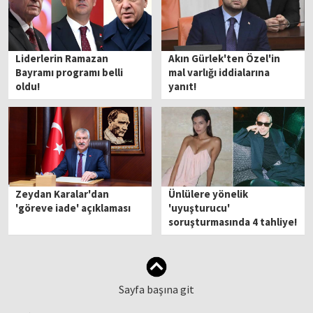
Liderlerin Ramazan
Akın Gürlek'ten Özel'in
Bayramı programı belli
mal varlığı iddialarına
oldu!
yanıt!
Zeydan Karalar'dan
Ünlülere yönelik
'göreve iade' açıklaması
'uyuşturucu'
soruşturmasında 4 tahliye!
Sayfa başına git