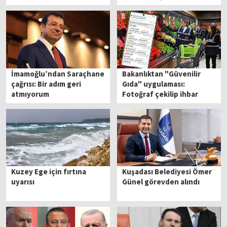
ücretsiz olacak
İmamoğlu’ndan Saraçhane
Bakanlıktan "Güvenilir
çağrısı: Bir adım geri
Gıda" uygulaması:
atmıyorum
Fotoğraf çekilip ihbar
yapılabilecek!
Kuzey Ege için fırtına
Kuşadası Belediyesi Ömer
uyarısı
Günel görevden alındı