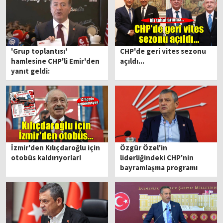
'Grup toplantısı'
CHP'de geri vites sezonu
hamlesine CHP'li Emir'den
açıldı...
yanıt geldi:
'Kılıçdaroğlu’nun yetkisi
ve onayı söz konusu
değildir'
İzmir'den Kılıçdaroğlu için
Özgür Özel'in
otobüs kaldırıyorlar!
liderliğindeki CHP'nin
bayramlaşma programı
belli oldu