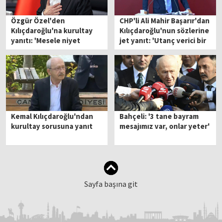
Özgür Özel'den
CHP'li Ali Mahir Başarır'dan
Kılıçdaroğlu'na kurultay
Kılıçdaroğlu'nun sözlerine
yanıtı: 'Mesele niyet
jet yanıt: 'Utanç verici bir
meselesidir'
itiraf'
Kemal Kılıçdaroğlu'ndan
Bahçeli: '3 tane bayram
kurultay sorusuna yanıt
mesajımız var, onlar yeter'
Sayfa başına git