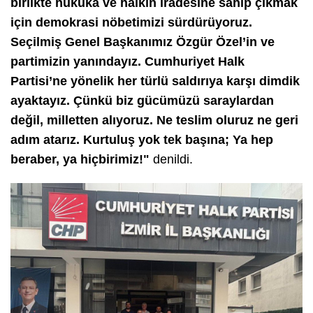
birlikte hukuka ve halkın iradesine sahip çıkmak
için demokrasi nöbetimizi sürdürüyoruz.
Seçilmiş Genel Başkanımız Özgür Özel’in ve
partimizin yanındayız. Cumhuriyet Halk
Partisi’ne yönelik her türlü saldırıya karşı dimdik
ayaktayız. Çünkü biz gücümüzü saraylardan
değil, milletten alıyoruz. Ne teslim oluruz ne geri
adım atarız. Kurtuluş yok tek başına; Ya hep
beraber, ya hiçbirimiz!"
denildi.