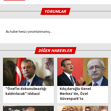
YORUMLAR
Bu haber henüz yorumlanmamış...
DİĞER HABERLER
"Özel'in dokunulmazlığı
Kılıçdaroğlu Genel
kaldırılacak" iddiası!
Merkez’de, Özel
Güvenpark’ta