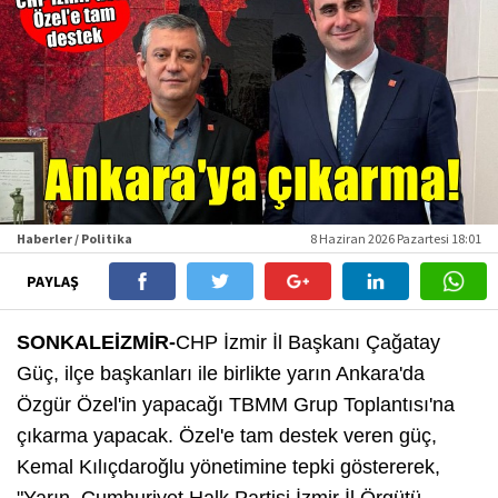
Haberler / Politika
8 Haziran 2026 Pazartesi 18:01
PAYLAŞ
SONKALEİZMİR-
CHP İzmir İl Başkanı Çağatay
Güç, ilçe başkanları ile birlikte yarın Ankara'da
Özgür Özel'in yapacağı TBMM Grup Toplantısı'na
çıkarma yapacak. Özel'e tam destek veren güç,
Kemal Kılıçdaroğlu yönetimine tepki göstererek,
"Yarın, Cumhuriyet Halk Partisi İzmir İl Örgütü