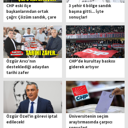
CHP eski ilçe
3 şehir 6 bölge sandık
başkanlarından ortak
başına gitti... İşte
çağrı: Çözüm sandık, çare
sonuçlar!
kurultaydır
Özgür Arıcı’nın
CHP'de kurultay baskısı
desteklediği adaydan
giderek artıyor
tarihi zafer
Özgür Özel'in görevi iptal
Üniversitenin seçim
edilecek!
araştırmasında çarpıcı
sonuçlar!