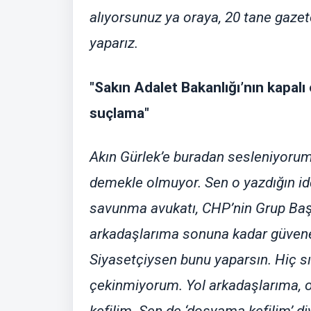
alıyorsunuz ya oraya, 20 tane gazete
yaparız.
"Sakın Adalet Bakanlığı’nın kapalı
suçlama"
Akın Gürlek’e buradan sesleniyorum
demekle olmuyor. Sen o yazdığın id
savunma avukatı, CHP’nin Grup Başka
arkadaşlarıma sonuna kadar güvenen
Siyasetçiysen bunu yaparsın. Hiç s
çekinmiyorum. Yol arkadaşlarıma, on
kefilim. Sen de ‘dosyama kefilim’ di