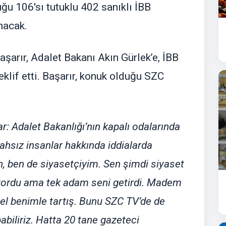
u 106'sı tutuklu 402 sanıklı İBB
anacak.
şarır, Adalet Bakanı Akın Gürlek’e, İBB
eklif etti. Başarır, konuk olduğu SZC
r: Adalet Bakanlığı’nın kapalı odalarında
ahsız insanlar hakkında iddialarda
n, ben de siyasetçiyim. Sen şimdi siyaset
yordu ama tek adam seni getirdi. Madem
el benimle tartış. Bunu SZC TV’de de
pabiliriz. Hatta 20 tane gazeteci