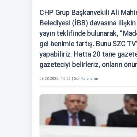
CHP Grup Başkanvekili Ali Mahir
Belediyesi (İBB) davasına ilişkin
yayın teklifinde bulunarak, “Ma
gel benimle tartış. Bunu SZC TV’
yapabiliriz. Hatta 20 tane gazet
gazeteciyi belirleriz, onların ön
08.03.2026 - 16:26
| Son Kale İzmir