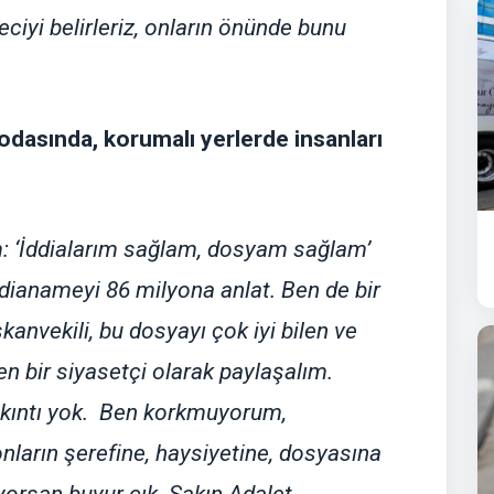
ciyi belirleriz, onların önünde bunu
 odasında, korumalı yerlerde insanları
: ‘İddialarım sağlam, dosyam sağlam’
dianameyi 86 milyona anlat. Ben de bir
nvekili, bu dosyayı çok iyi bilen ve
 bir siyasetçi olarak paylaşalım.
ıkıntı yok. Ben korkmuyorum,
ların şerefine, haysiyetine, dosyasına
yorsan buyur çık. Sakın Adalet