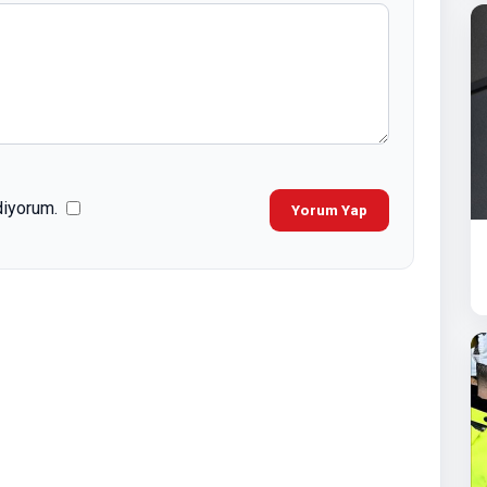
diyorum.
Yorum Yap