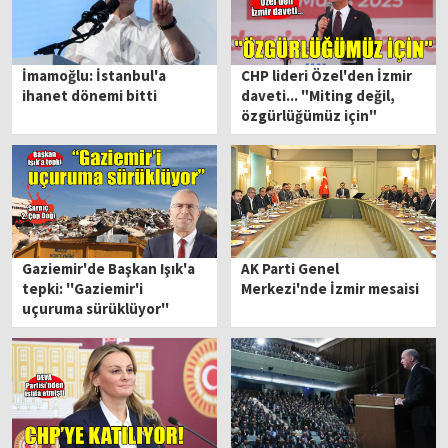
İmamoğlu: İstanbul'a
CHP lideri Özel'den İzmir
ihanet dönemi bitti
daveti... "Miting değil,
özgürlüğümüz için"
Gaziemir'de Başkan Işık'a
AK Parti Genel
tepki: ''Gaziemir'i
Merkezi'nde İzmir mesaisi
uçuruma sürüklüyor''