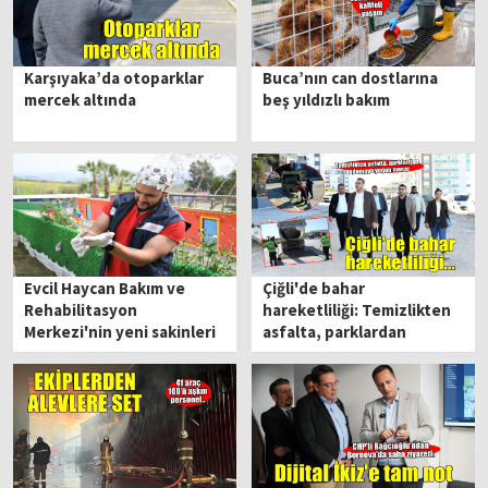
Karşıyaka’da otoparklar
Buca’nın can dostlarına
mercek altında
beş yıldızlı bakım
Evcil Haycan Bakım ve
Çiğli'de bahar
Rehabilitasyon
hareketliliği: Temizlikten
Merkezi'nin yeni sakinleri
asfalta, parklardan
için özel yaşam alanı
budamaya yoğun mesai