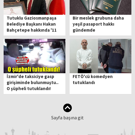
Tutuklu Gaziosmanpaşa
Bir meslek grubuna daha
Belediye Başkanı Hakan
yeşil pasaport hakkı
Bahçetepe hakkında '11
gündemde
ay sonra' iddianame
hazırlandı
İzmir'de taksiciye gasp
FETÖ'cü komedyen
girişiminde bulunmuştu..
tutuklandı
O şüpheli tutuklandı!
Sayfa başına git