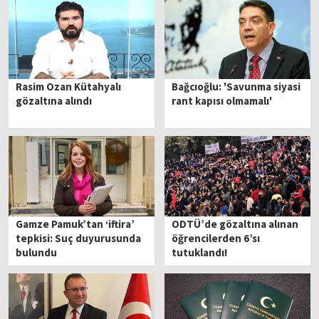
Rasim Ozan Kütahyalı
Bağcıoğlu: 'Savunma siyasi
gözaltına alındı
rant kapısı olmamalı'
Gamze Pamuk’tan ‘iftira’
ODTÜ’de gözaltına alınan
tepkisi: Suç duyurusunda
öğrencilerden 6’sı
bulundu
tutuklandı!