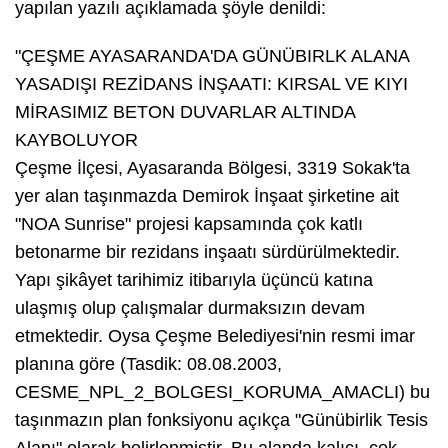
yapılan yazılı açıklamada şöyle denildi:
"ÇEŞME AYASARANDA'DA GÜNÜBIRLK ALANA
YASADIŞI REZİDANS İNŞAATI: KIRSAL VE KIYI
MİRASIMIZ BETON DUVARLAR ALTINDA
KAYBOLUYOR
Çeşme İlçesi, Ayasaranda Bölgesi, 3319 Sokak'ta
yer alan taşınmazda Demirok İnşaat şirketine ait
"NOA Sunrise" projesi kapsamında çok katlı
betonarme bir rezidans inşaatı sürdürülmektedir.
Yapı şikâyet tarihimiz itibarıyla üçüncü katına
ulaşmış olup çalışmalar durmaksızın devam
etmektedir. Oysa Çeşme Belediyesi'nin resmi imar
planına göre (Tasdik: 08.08.2003,
CESME_NPL_2_BOLGESI_KORUMA_AMACLI) bu
taşınmazın plan fonksiyonu açıkça "Günübirlik Tesis
Alanı" olarak belirlenmiştir. Bu alanda kalıcı, çok