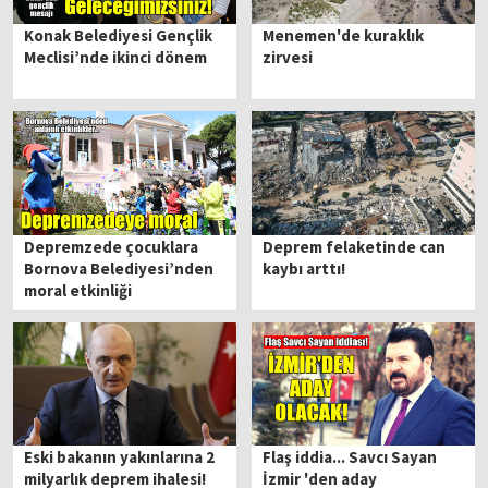
Konak Belediyesi Gençlik
Menemen'de kuraklık
Meclisi’nde ikinci dönem
zirvesi
Depremzede çocuklara
Deprem felaketinde can
Bornova Belediyesi’nden
kaybı arttı!
moral etkinliği
Eski bakanın yakınlarına 2
Flaş iddia... Savcı Sayan
milyarlık deprem ihalesi!
İzmir 'den aday