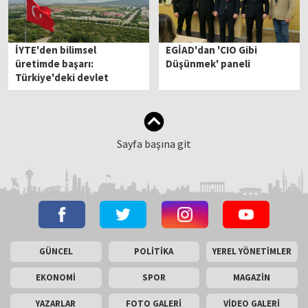
İYTE'den bilimsel
EGİAD'dan 'CIO Gibi
üretimde başarı:
Düşünmek' paneli
Türkiye'deki devlet
üniversiteleri arasında
ikinci sırada
Sayfa başına git
GÜNCEL
POLİTİKA
YEREL YÖNETİMLER
EKONOMİ
SPOR
MAGAZİN
YAZARLAR
FOTO GALERİ
VİDEO GALERİ