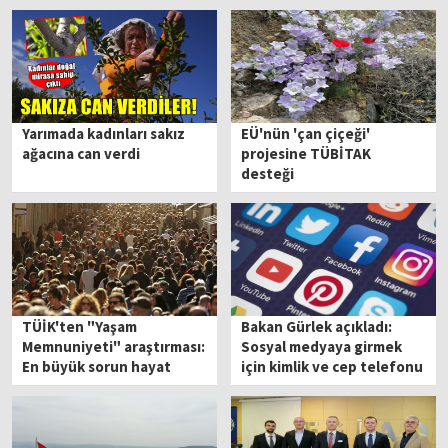
davası ertelendi
Yarımada kadınları sakız
EÜ'nün 'çan çiçeği'
ağacına can verdi
projesine TÜBİTAK
desteği
TÜİK'ten "Yaşam
Bakan Gürlek açıkladı:
Memnuniyeti" araştırması:
Sosyal medyaya girmek
En büyük sorun hayat
için kimlik ve cep telefonu
pahalılığı
doğrulaması geliyor