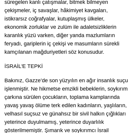
süregelen kanlı çatışmalar, bitmek bilmeyen
çekişmeler, iç savaşlar, hâkimiyet kavgaları,
istikrarsız coğrafyalar, kutuplaşmış ülkeler,
ekonomik zorluklar ve zulüm ile adaletsizliklerin
karanlık yüzü varken, diğer yanda mazlumların
feryadı, gariplerin iç çekişi ve masumların sürekli
kamçılanan mağduriyetleri söz konusudur.
İSRAİL'E TEPKİ
Bakınız, Gazze’de son yüzyılın en ağır insanlık suçu
işlenmiştir. Ne hikmetse emzikli bebeklerin, soykırım
çarkına sürülen çocukların, toplama kamplarında
yavaş yavaş ölüme terk edilen kadınların, yaşlıların,
velhasıl suçsuz ve günahsız bir sivil halkın çığlıkları
yeterince duyulmamış, yeterince duyarlılık
gösterilmemiştir. Şımarık ve soykırımcı İsrail