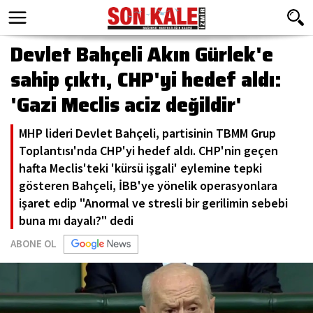
Devlet Bahçeli Akın Gürlek'e
sahip çıktı, CHP'yi hedef aldı:
'Gazi Meclis aciz değildir'
MHP lideri Devlet Bahçeli, partisinin TBMM Grup
Toplantısı'nda CHP'yi hedef aldı. CHP'nin geçen
hafta Meclis'teki 'kürsü işgali' eylemine tepki
gösteren Bahçeli, İBB'ye yönelik operasyonlara
işaret edip "Anormal ve stresli bir gerilimin sebebi
buna mı dayalı?" dedi
ABONE OL