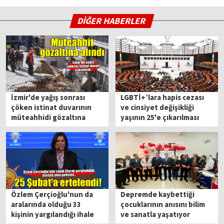
DİĞER HABERLER
İzmir'de yağış sonrası
LGBTİ+’lara hapis cezası
çöken istinat duvarının
ve cinsiyet değişikliği
müteahhidi gözaltına
yaşının 25'e çıkarılması
alındı!
düzenlemesi yeniden
gündemde
Özlem Çerçioğlu'nun da
Depremde kaybettiği
aralarında olduğu 33
çocuklarının anısını bilim
kişinin yargılandığı ihale
ve sanatla yaşatıyor