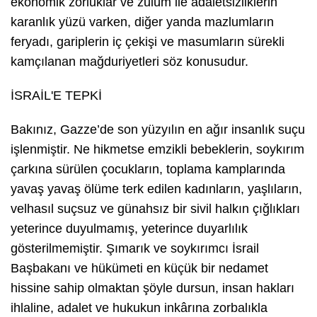
ekonomik zorluklar ve zulüm ile adaletsizliklerin
karanlık yüzü varken, diğer yanda mazlumların
feryadı, gariplerin iç çekişi ve masumların sürekli
kamçılanan mağduriyetleri söz konusudur.
İSRAİL'E TEPKİ
Bakınız, Gazze’de son yüzyılın en ağır insanlık suçu
işlenmiştir. Ne hikmetse emzikli bebeklerin, soykırım
çarkına sürülen çocukların, toplama kamplarında
yavaş yavaş ölüme terk edilen kadınların, yaşlıların,
velhasıl suçsuz ve günahsız bir sivil halkın çığlıkları
yeterince duyulmamış, yeterince duyarlılık
gösterilmemiştir. Şımarık ve soykırımcı İsrail
Başbakanı ve hükümeti en küçük bir nedamet
hissine sahip olmaktan şöyle dursun, insan hakları
ihlaline, adalet ve hukukun inkârına zorbalıkla