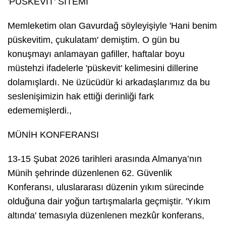
'PÜSKEVİT' SİTEMİ
Memleketim olan Gavurdağ söyleyişiyle 'Hani benim
püskevitim, çukulatam' demiştim. O gün bu
konuşmayı anlamayan gafiller, haftalar boyu
müstehzi ifadelerle 'püskevit' kelimesini dillerine
dolamışlardı. Ne üzücüdür ki arkadaşlarımız da bu
seslenişimizin hak ettiği derinliği fark
edememişlerdi.,
MÜNİH KONFERANSI
13-15 Şubat 2026 tarihleri arasında Almanya’nın
Münih şehrinde düzenlenen 62. Güvenlik
Konferansı, uluslararası düzenin yıkım sürecinde
olduğuna dair yoğun tartışmalarla geçmiştir. 'Yıkım
altında' temasıyla düzenlenen mezkûr konferans,