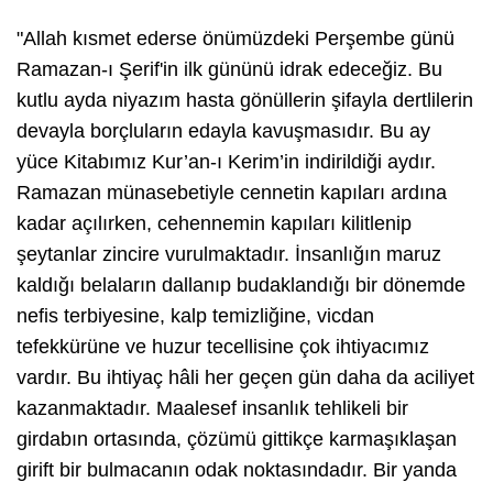
"Allah kısmet ederse önümüzdeki Perşembe günü
Ramazan-ı Şerif'in ilk gününü idrak edeceğiz. Bu
kutlu ayda niyazım hasta gönüllerin şifayla dertlilerin
devayla borçluların edayla kavuşmasıdır. Bu ay
yüce Kitabımız Kur’an-ı Kerim’in indirildiği aydır.
Ramazan münasebetiyle cennetin kapıları ardına
kadar açılırken, cehennemin kapıları kilitlenip
şeytanlar zincire vurulmaktadır. İnsanlığın maruz
kaldığı belaların dallanıp budaklandığı bir dönemde
nefis terbiyesine, kalp temizliğine, vicdan
tefekkürüne ve huzur tecellisine çok ihtiyacımız
vardır. Bu ihtiyaç hâli her geçen gün daha da aciliyet
kazanmaktadır. Maalesef insanlık tehlikeli bir
girdabın ortasında, çözümü gittikçe karmaşıklaşan
girift bir bulmacanın odak noktasındadır. Bir yanda