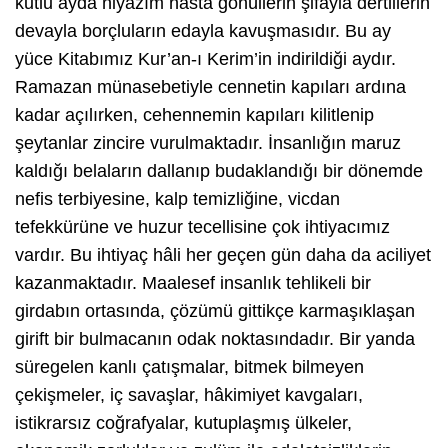
kutlu ayda niyazım hasta gönüllerin şifayla dertlilerin
devayla borçluların edayla kavuşmasıdır. Bu ay
yüce Kitabımız Kur’an-ı Kerim’in indirildiği aydır.
Ramazan münasebetiyle cennetin kapıları ardına
kadar açılırken, cehennemin kapıları kilitlenip
şeytanlar zincire vurulmaktadır. İnsanlığın maruz
kaldığı belaların dallanıp budaklandığı bir dönemde
nefis terbiyesine, kalp temizliğine, vicdan
tefekkürüne ve huzur tecellisine çok ihtiyacımız
vardır. Bu ihtiyaç hâli her geçen gün daha da aciliyet
kazanmaktadır. Maalesef insanlık tehlikeli bir
girdabın ortasında, çözümü gittikçe karmaşıklaşan
girift bir bulmacanın odak noktasındadır. Bir yanda
süregelen kanlı çatışmalar, bitmek bilmeyen
çekişmeler, iç savaşlar, hâkimiyet kavgaları,
istikrarsız coğrafyalar, kutuplaşmış ülkeler,