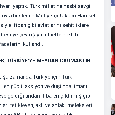
veri yaptık. Türk milletine hasbi sevgi
ruyla beslenen Milliyetçi-Ülkücü Hareket
iyle, fidan gibi evlatlarını şehitliklere
reseye çevirişiyle elbette haklı bir
adelerini kullandı.
EK, TÜRKİYE'YE MEYDAN OKUMAKTIR'
e şu zamanda Türkiye için Türk
li, en güçlü aksiyon ve düşünce limanı
ve geldiği andan itibaren çıldırmış gibi
eri tetikleyen, akli ve ahlaki melekeleri
duyan ABD başkanının ve kaotik