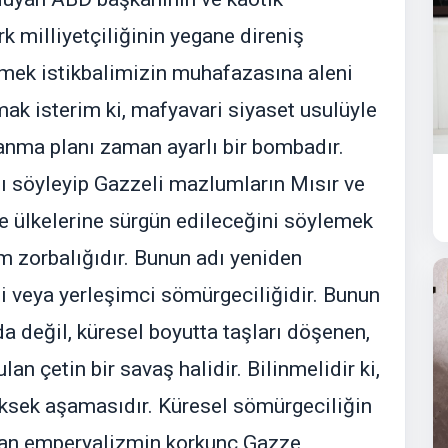
k milliyetçiliğinin yegane direniş
tmek istikbalimizin muhafazasına aleni
mak isterim ki, mafyavari siyaset usulüyle
nma planı zaman ayarlı bir bombadır.
nı söyleyip Gazzeli mazlumların Mısır ve
e ülkelerine sürgün edileceğini söylemek
m zorbalığıdır. Bunun adı yeniden
i veya yerleşimci sömürgeciliğidir. Bunun
 değil, küresel boyutta taşları döşenen,
ulan çetin bir savaş halidir. Bilinmelidir ki,
ksek aşamasıdır. Küresel sömürgeciliğin
olan emperyalizmin korkunç Gazze