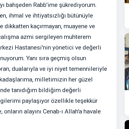
ayı bahşeden Rabb'ime şükrediyorum.
n, ihmal ve ihtiyatsızlığı bütünüyle
 ve dikkatten kaçırmayan, muayene ve
çalışma azmi sergileyen muhterem
kezi Hastanesi'nin yönetici ve değerli
unuyorum. Yanı sıra geçmiş olsun
soran, dualarıyla ve iyi niyet temennileriyle
rkadaşlarıma, milletimizin her güzel
inde tanıdığım bildiğim değerli
gilerimi paylaşıyor özellikle teşekkür
 onların alayını Cenab-ı Allah'a havale