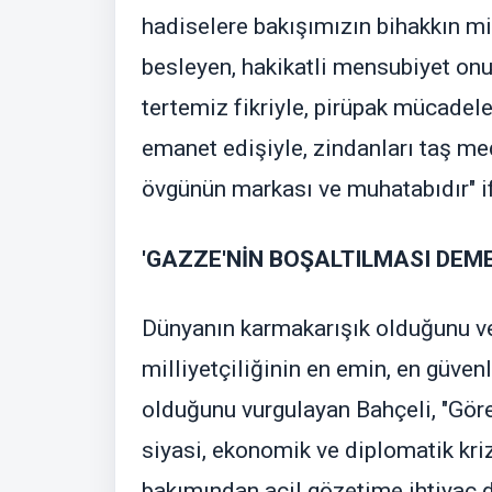
hadiselere bakışımızın bihakkın mih
besleyen, hakikatli mensubiyet onu
tertemiz fikriyle, pirüpak mücadeles
emanet edişiyle, zindanları taş med
övgünün markası ve muhatabıdır" if
'GAZZE'NİN BOŞALTILMASI DEM
Dünyanın karmakarışık olduğunu v
milliyetçiliğinin en emin, en güven
olduğunu vurgulayan Bahçeli, "Göre
siyasi, ekonomik ve diplomatik krizl
bakımından acil gözetime ihtiyaç 