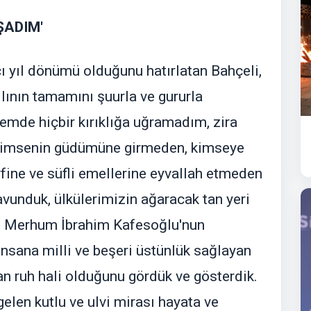
ŞADIM'
ı yıl dönümü olduğunu hatırlatan Bahçeli,
ılının tamamını şuurla ve gururla
mde hiçbir kırıklığa uğramadım, zira
Kimsenin güdümüne girmeden, kimseye
ine ve süfli emellerine eyvallah etmeden
savunduk, ülkülerimizin ağaracak tan yeri
tuk. Merhum İbrahim Kafesoğlu'nun
 insana milli ve beşeri üstünlük sağlayan
an ruh hali olduğunu gördük ve gösterdik.
gelen kutlu ve ulvi mirası hayata ve