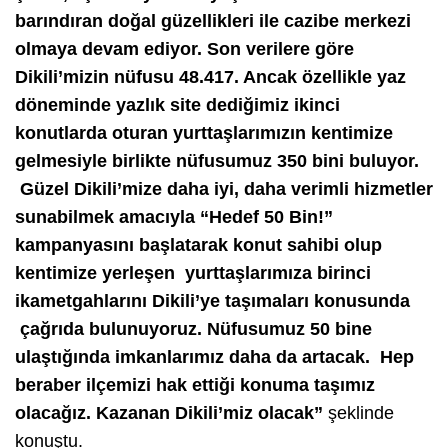
barındıran doğal güzellikleri ile cazibe merkezi
olmaya devam ediyor. Son verilere göre
Dikili’mizin nüfusu 48.417. Ancak özellikle yaz
döneminde yazlık site dediğimiz ikinci
konutlarda oturan yurttaşlarımızın kentimize
gelmesiyle birlikte nüfusumuz 350 bini buluyor.
Güzel Dikili’mize daha iyi, daha verimli hizmetler
sunabilmek amacıyla “Hedef 50 Bin!”
kampanyasını başlatarak konut sahibi olup
kentimize yerleşen yurttaşlarımıza birinci
ikametgahlarını Dikili’ye taşımaları konusunda
çağrıda bulunuyoruz. Nüfusumuz 50 bine
ulaştığında imkanlarımız daha da artacak. Hep
beraber ilçemizi hak ettiği konuma taşımız
olacağız. Kazanan Dikili’miz olacak”
şeklinde
konuştu.