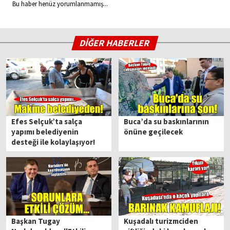
Bu haber henüz yorumlanmamış...
DİĞER HABERLER
Efes Selçuk’ta salça
Buca’da su baskınlarının
yapımı belediyenin
önüne geçilecek
desteği ile kolaylaşıyor!
Başkan Tugay
Kuşadalı turizmciden