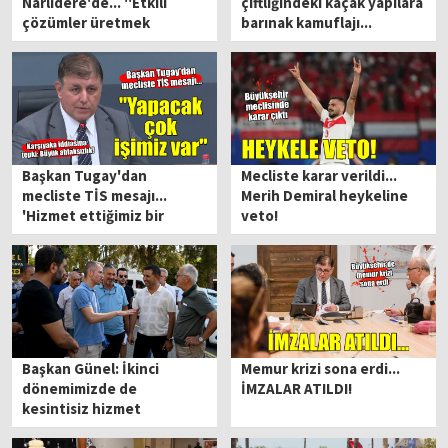
Narlıdere'de... ''Etkili
çiftliğindeki kaçak yapılara
çözümler üretmek
barınak kamuflajı...
zorundayız''
Başkan Tugay'dan
Mecliste karar verildi...
mecliste TİS mesajı...
Merih Demiral heykeline
'Hizmet ettiğimiz bir
veto!
dönem olsun'
Başkan Günel: İkinci
Memur krizi sona erdi...
dönemimizde de
İMZALAR ATILDI!
kesintisiz hizmet
üreteceğiz!