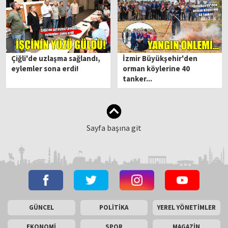
Çiğli'de uzlaşma sağlandı,
İzmir Büyükşehir'den
eylemler sona erdi!
orman köylerine 40
tanker...
Sayfa başına git
GÜNCEL
POLİTİKA
YEREL YÖNETİMLER
EKONOMİ
SPOR
MAGAZİN