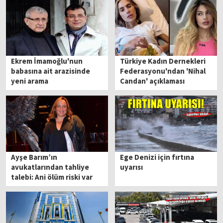
Ekrem İmamoğlu'nun
Türkiye Kadın Dernekleri
babasına ait arazisinde
Federasyonu'ndan 'Nihal
yeni arama
Candan' açıklaması
Ayşe Barım’ın
Ege Denizi için fırtına
avukatlarından tahliye
uyarısı
talebi: Ani ölüm riski var