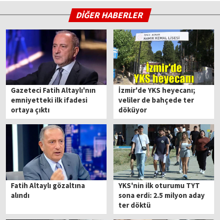
DİĞER HABERLER
Gazeteci Fatih Altaylı'nın
İzmir'de YKS heyecanı;
emniyetteki ilk ifadesi
veliler de bahçede ter
ortaya çıktı
döküyor
Fatih Altaylı gözaltına
YKS'nin ilk oturumu TYT
alındı
sona erdi: 2.5 milyon aday
ter döktü