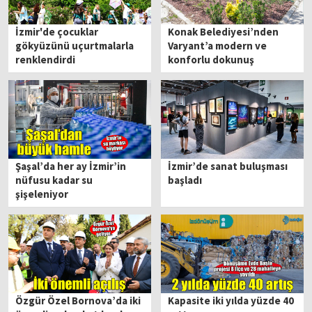
İzmir'de çocuklar
Konak Belediyesi’nden
gökyüzünü uçurtmalarla
Varyant’a modern ve
renklendirdi
konforlu dokunuş
Şaşal’da her ay İzmir’in
İzmir’de sanat buluşması
nüfusu kadar su
başladı
şişeleniyor
Özgür Özel Bornova’da iki
Kapasite iki yılda yüzde 40