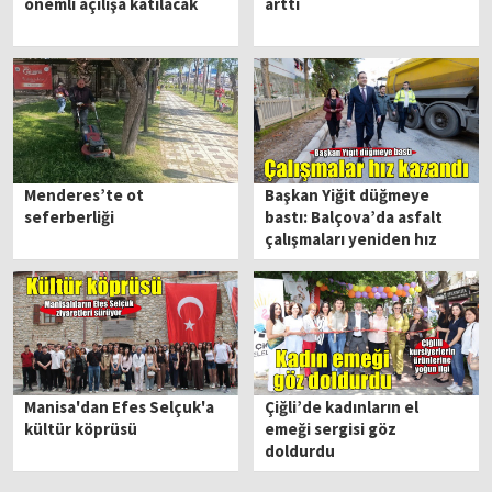
önemli açılışa katılacak
arttı
Menderes’te ot
Başkan Yiğit düğmeye
seferberliği
bastı: Balçova’da asfalt
çalışmaları yeniden hız
kazandı
Manisa'dan Efes Selçuk'a
Çiğli’de kadınların el
kültür köprüsü
emeği sergisi göz
doldurdu