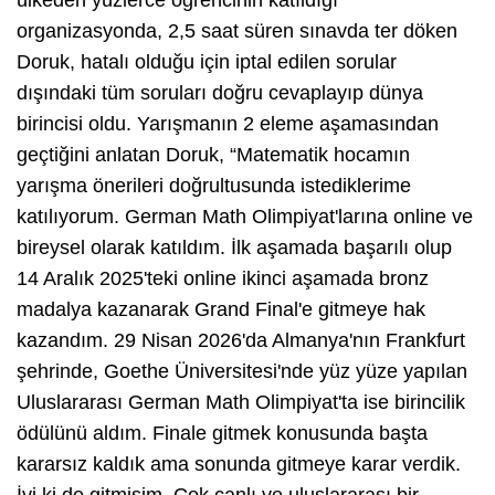
organizasyonda, 2,5 saat süren sınavda ter döken
Doruk, hatalı olduğu için iptal edilen sorular
dışındaki tüm soruları doğru cevaplayıp dünya
birincisi oldu. Yarışmanın 2 eleme aşamasından
geçtiğini anlatan Doruk, “Matematik hocamın
yarışma önerileri doğrultusunda istediklerime
katılıyorum. German Math Olimpiyat'larına online ve
bireysel olarak katıldım. İlk aşamada başarılı olup
14 Aralık 2025'teki online ikinci aşamada bronz
madalya kazanarak Grand Final'e gitmeye hak
kazandım. 29 Nisan 2026'da Almanya'nın Frankfurt
şehrinde, Goethe Üniversitesi'nde yüz yüze yapılan
Uluslararası German Math Olimpiyat'ta ise birincilik
ödülünü aldım. Finale gitmek konusunda başta
kararsız kaldık ama sonunda gitmeye karar verdik.
İyi ki de gitmişim. Çok canlı ve uluslararası bir